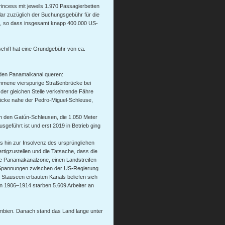
rincess mit jeweils 1.970 Passagierbetten
ar zuzüglich der Buchungsgebühr für die
, so dass insgesamt knapp 400.000 US-
chiff hat eine Grundgebühr von ca.
e den Panamalkanal queren:
ommene vierspurige Straßenbrücke bei
n der gleichen Stelle verkehrende Fähre
ücke nahe der Pedro-Miguel-Schleuse,
an den Gatún-Schleusen, die 1.050 Meter
sgeführt ist und erst 2019 in Betrieb ging
s hin zur Insolvenz des ursprünglichen
rtigzustellen und die Tatsache, dass die
die Panamakanalzone, einen Landstreifen
ür Spannungen zwischen der US-Regierung
Stauseen erbauten Kanals beliefen sich
en 1906–1914 starben 5.609 Arbeiter an
mbien. Danach stand das Land lange unter