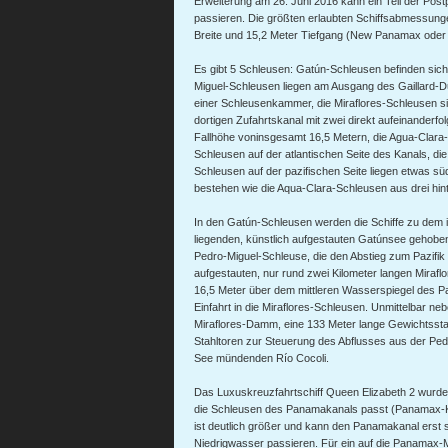
Erweiterung am 26. Juni 2016 kann ein Teil der Po
passieren. Die größten erlaubten Schiffsabmessunge
Breite und 15,2 Meter Tiefgang (New Panamax ode
Es gibt 5 Schleusen: Gatún-Schleusen befinden sich 
Miguel-Schleusen liegen am Ausgang des Gaillard-Du
einer Schleusenkammer, die Miraflores-Schleusen si
dortigen Zufahrtskanal mit zwei direkt aufeinander
Fallhöhe voninsgesamt 16,5 Metern, die Agua-Clar
Schleusen auf der atlantischen Seite des Kanals, d
Schleusen auf der pazifischen Seite liegen etwas süd
bestehen wie die Aqua-Clara-Schleusen aus drei hi
In den Gatún-Schleusen werden die Schiffe zu dem 
liegenden, künstlich aufgestauten Gatúnsee gehoben
Pedro-Miguel-Schleuse, die den Abstieg zum Pazifik ei
aufgestauten, nur rund zwei Kilometer langen Miraflo
16,5 Meter über dem mittleren Wasserspiegel des Paz
Einfahrt in die Miraflores-Schleusen. Unmittelbar ne
Miraflores-Damm, eine 133 Meter lange Gewichtsst
Stahltoren zur Steuerung des Abflusses aus der Pe
See mündenden Río Cocoli.
Das Luxuskreuzfahrtschiff Queen Elizabeth 2 wurde 
die Schleusen des Panamakanals passt (Panamax-K
ist deutlich größer und kann den Panamakanal erst 
Niedrigwasser passieren. Für ein auf die Panamax-M