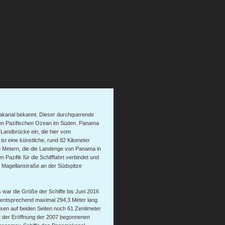
akanal bekannt. Dieser durchquerende
den Pazifischen Ozean im Süden. Panama
 Landbrücke ein, die hier vom
t eine künstliche, rund 82 Kilometer
6 Metern, die die Landenge von Panama in
 Pazifik für die Schifffahrt verbindet und
e Magellanstraße an der Südspitze
 war die Größe der Schiffe bis Juni 2016
mentsprechend maximal 294,3 Meter lang
eusen auf beiden Seiten noch 61 Zentimeter
 der Eröffnung der 2007 begonnenen