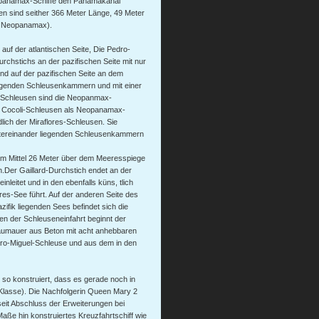
stpanamax-Schiffe den Panamakanal
n sind seither 366 Meter Länge, 49 Meter
r Neopanamax).
auf der atlantischen Seite, Die Pedro-
rchstichs an der pazifischen Seite mit nur
nd auf der pazifischen Seite an dem
folgenden Schleusenkammern und mit einer
a-Schleusen sind die Neopanmax-
ie Cocoli-Schleusen als Neopanamax-
lich der Miraflores-Schleusen. Sie
ntereinander liegenden Schleusenkammern
im Mittel 26 Meter über dem Meeresspiege
.Der Gaillard-Durchstich endet an der
nleitet und in den ebenfalls küns, tlich
res-See führt. Auf der anderen Seite des
ifik liegenden Sees befindet sich die
ben der Schleuseneinfahrt beginnt der
aumauer aus Beton mit acht anhebbaren
dro-Miguel-Schleuse und aus dem in den
so konstruiert, dass es gerade noch in
lasse). Die Nachfolgerin Queen Mary 2
seit Abschluss der Erweiterungen bei
aße hin konstruiertes Kreuzfahrtschiff wie