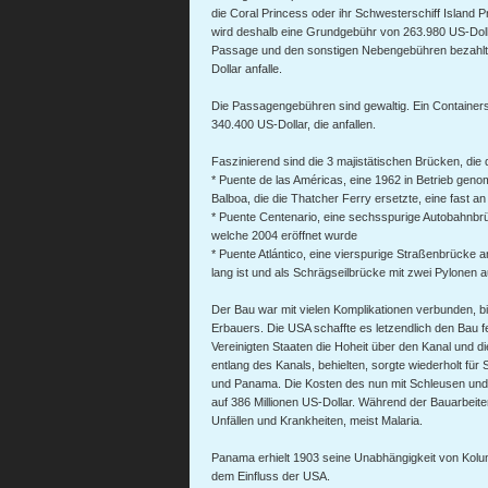
die Coral Princess oder ihr Schwesterschiff Island P
wird deshalb eine Grundgebühr von 263.980 US-Doll
Passage und den sonstigen Nebengebühren bezahlt
Dollar anfalle.
Die Passagengebühren sind gewaltig. Ein Containers
340.400 US-Dollar, die anfallen.
Faszinierend sind die 3 majistätischen Brücken, di
* Puente de las Américas, eine 1962 in Betrieb gen
Balboa, die die Thatcher Ferry ersetzte, eine fast a
* Puente Centenario, eine sechsspurige Autobahnbr
welche 2004 eröffnet wurde
* Puente Atlántico, eine vierspurige Straßenbrücke 
lang ist und als Schrägseilbrücke mit zwei Pylonen au
Der Bau war mit vielen Komplikationen verbunden, bi
Erbauers. Die USA schaffte es letzendlich den Bau fe
Vereinigten Staaten die Hoheit über den Kanal und 
entlang des Kanals, behielten, sorgte wiederholt f
und Panama. Die Kosten des nun mit Schleusen und 
auf 386 Millionen US-Dollar. Während der Bauarbeit
Unfällen und Krankheiten, meist Malaria.
Panama erhielt 1903 seine Unabhängigkeit von Kolu
dem Einfluss der USA.