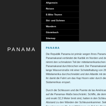
Allgemein
Reisen
E-Bike Touren
Ski- und Schnee
Wandern
Gästebuch
Sitemap
PANAMA
PANAMA
Die Republik Panama ist primär wegen Ihres Panam
Panamakanal verbindet die Karibik im Norden und 
nimmt den schmalsten Teil der mittelamerikanischen
Panamakanal durchbrochen wird. Der Panamakanal is
lange Wasserstraße mit einer Scheitelhaltung von 2
Mittelamerika durchschneidet und den Atlantik mit dem
ihr damit die Fahrt um das Kap Hoorn oder durch di
Südamerikas erspart.
Durch die Schleusen und die Puente de las Américas
auf die Panamax-Maße beschränkt. Schiffe, die de
und exakt 32,3 Meter breit sind, hatten in den Schl
Abstand zu den Wänden der Schleusenkammer. Seit