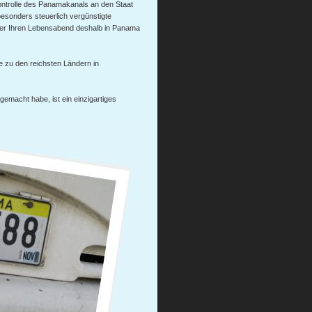
Kontrolle des Panamakanals an den Staat
esonders steuerlich vergünstigte
er Ihren Lebensabend deshalb in Panama
 zu den reichsten Ländern in
emacht habe, ist ein einzigartiges