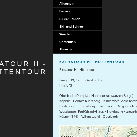
Allgemein
Reisen
E-Bike Touren
Ski- und Schnee
Wandern
Gästebuch
Sitemap
ATOUR H -
EXTRATOUR H - HÜTTENTOUR
TTENTOUR
Extratour H - Hüttentour
Länge: 19,7 km - Grad: schwer
Hm: 573
Oberbach (Parkplatz Haus der schwarzen Berge) -
Kapelle - Großer Auersberg - Kinderdorf Sankt Anton
Riedenberg - Farnsberg - Tintenfass - Berghaus Rh
Würzburger Karl-Straub-Haus - Hutebuche - Ziegelhü
Küppel (646) - Willenstopfel - Oberbach