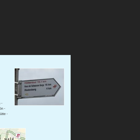
 -
ön -
tte -